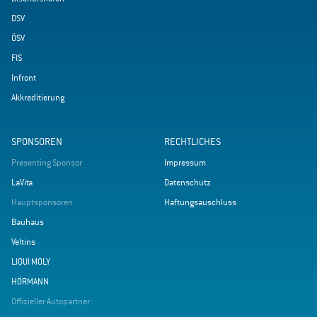
DSV
ÖSV
FIS
Infront
Akkreditierung
SPONSOREN
RECHTLICHES
Presenting Sponsor
Impressum
LaVita
Datenschutz
Hauptsponsoren
Haftungsauschluss
Bauhaus
Veltins
LIQUI MOLY
HÖRMANN
Offizieller Autopartner