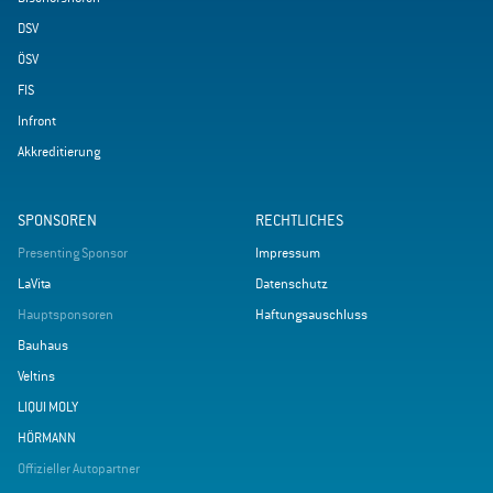
DSV
ÖSV
FIS
Infront
Akkreditierung
SPONSOREN
RECHTLICHES
Presenting Sponsor
Impressum
LaVita
Datenschutz
Hauptsponsoren
Haftungsauschluss
Bauhaus
Veltins
LIQUI MOLY
HÖRMANN
Offizieller Autopartner