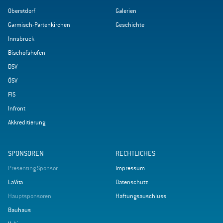
Oberstdorf
Galerien
Garmisch-Partenkirchen
Geschichte
Innsbruck
Bischofshofen
DSV
ÖSV
FIS
Infront
Akkreditierung
SPONSOREN
RECHTLICHES
Presenting Sponsor
Impressum
LaVita
Datenschutz
Hauptsponsoren
Haftungsauschluss
Bauhaus