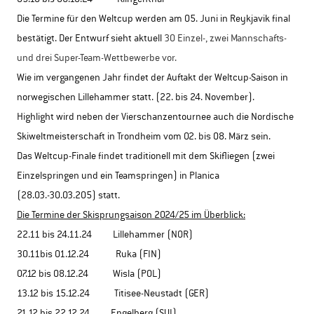
Die Termine für den Weltcup werden am 05. Juni in Reykjavik final
bestätigt. Der Entwurf sieht aktuell
30 Einzel-, zwei Mannschafts-
und drei Super-Team-Wettbewerbe vor.
Wie im vergangenen Jahr findet der Auftakt der Weltcup-Saison in
norwegischen Lillehammer statt. (22. bis 24. November).
Highlight wird neben der Vierschanzentournee auch die Nordische
Skiweltmeisterschaft in Trondheim vom 02. bis 08. März sein.
Das Weltcup-Finale findet traditionell mit dem Skifliegen (zwei
Einzelspringen und ein Teamspringen) in Planica
(28.03.-30.03.205) statt.
Die Termine der Skisprungsaison 2024/25 im Überblick:
22.11 bis 24.11.24 Lillehammer (NOR)
30.11bis 01.12.24 Ruka (FIN)
07.12 bis 08.12.24 Wisla (POL)
13.12 bis 15.12.24 Titisee-Neustadt (GER)
21.12 bis 22.12.24 Engelberg (SUI)